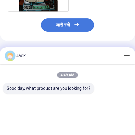
जारी रखें
अनुशंसित उत्पाद
Jack
4:49 AM
Good day, what product are you looking for?
50/60 हर्ट्ज पीई 5 किलोवाट
पीपीआर पाइप फिटिंग के लिए
सॉकेट फ्यूजन प्लास्
पाइप वेल्डिंग उपकरण
अनुकूलित 63 मिमी 220v
वेल्डिंग उपकरण 
स्वचालित ग्रेड
पाइप वेल्डिंग उपकरण
2kW ताप और जुड़ने
सबसे अच्छी कीमत
सबसे अच्छी कीमत
सबसे अच्छी 