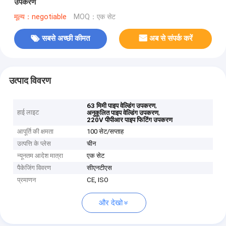
उपकरण
मूल्य：negotiable
MOQ：एक सेट
सबसे अच्छी कीमत
अब से संपर्क करें
उत्पाद विवरण
,
63 मिमी पाइप वेल्डिंग उपकरण
हाई लाइट
,
अनुकूलित पाइप वेल्डिंग उपकरण
220V पीपीआर पाइप फिटिंग उपकरण
आपूर्ति की क्षमता
100 सेट/सप्ताह
उत्पत्ति के प्लेस
चीन
न्यूनतम आदेश मात्रा
एक सेट
पैकेजिंग विवरण
सीएनटीएस
प्रमाणन
CE, ISO
और देखो