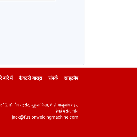
े बारे में
फैक्टरी यात्रा
संपर्क
साइटमैप
र 12 डोंगगैंग स्ट्रीट, युहुआ जिला, शीज़ीयाज़ूआंग शहर,
हेबेई प्रांत, चीन
jack@fusionweldingmachine.com