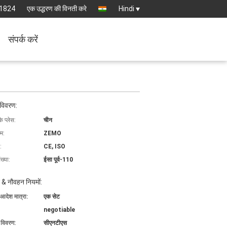
1824
एक उद्धरण की विनती करे
Hindi
संपर्क करें
 विवरण:
के प्लेस:
चीन
ाम:
ZEMO
:
CE, ISO
ख्या:
ईसा पूर्व-110
 & नौवहन नियमों:
 आदेश मात्रा:
एक सेट
negotiable
ग विवरण:
सीएनटीएस