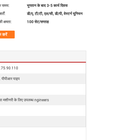
के समय:
भुगतान के बाद 3-5 कार्य दिवस
्तें:
डी/ए, टी/टी, एल/सी, डी/पी, वेस्टर्न यूनियन
की क्षमता:
100 सेट/सप्ताह
क करें
.75.90.110
ी. पीपीआर पाइप
ं सेवा मशीनरी के लिए उपलब्ध ngineers