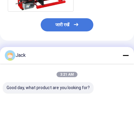
जारी रखें
अनुशंसित उत्पाद
Jack
3:21 AM
Good day, what product are you looking for?
800 एमएम आकार एचडीपीई
2 इंच पॉलीथीन पाइप बट वेल्डर
पीवीडीएफ प्लास्टिक 
पाइप मैनुअल बट फ्यूजन वेल्डिंग
मशीन कम शोर
मैनुअल बट फ्यूजन वेल्
मशीन 380 वी
मशीन आईएसओ प्रम
सबसे अच्छी कीमत
सबसे अच्छी कीमत
सबसे अच्छी 