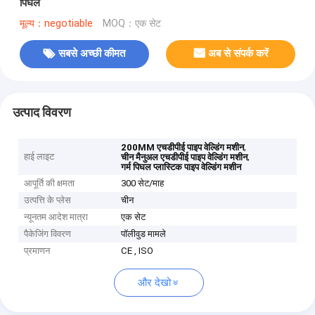
पिघल
मूल्य：negotiable
MOQ：एक सेट
सबसे अच्छी कीमत
अब से संपर्क करें
उत्पाद विवरण
,
200MM एचडीपीई पाइप वेल्डिंग मशीन
हाई लाइट
,
चीन मैनुअल एचडीपीई पाइप वेल्डिंग मशीन
गर्म पिघल प्लास्टिक पाइप वेल्डिंग मशीन
आपूर्ति की क्षमता
300 सेट/माह
उत्पत्ति के प्लेस
चीन
न्यूनतम आदेश मात्रा
एक सेट
पैकेजिंग विवरण
पॉलीवुड मामले
प्रमाणन
CE , ISO
और देखो