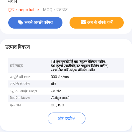
मशीन
मूल्य：negotiable
MOQ：एक सेट
सबसे अच्छी कीमत
अब से संपर्क करें
उत्पाद विवरण
,
14 इंच एचडीपीई बट फ्यूजन वेल्डिंग मशीन
हाई लाइट
,
50 हर्ट्ज एचडीपीई बट फ्यूजन वेल्डिंग मशीन
स्वचालित पीवीडीएफ वेल्डिंग मशीन
आपूर्ति की क्षमता
300 सेट/माह
उत्पत्ति के प्लेस
चीन
न्यूनतम आदेश मात्रा
एक सेट
पैकेजिंग विवरण
पॉलीवुड मामले
प्रमाणन
CE , ISO
और देखो