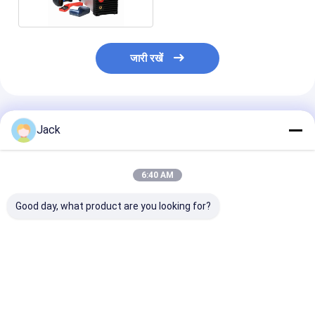
जारी रखें
अनुशंसित उत्पाद
Jack
6:40 AM
Good day, what product are you looking for?
ZEMO DPS20 3.5KW
सीई मैनुअल पीपीआर
एचडीपी 3.5 किलोव
एचडीपीई पाइप इलेक्ट्रोफ्यूजन
इलेक्ट्रोफ्यूजन वेल्डर, 12
वी एचडीपीई फिटिंग क
वेल्डिंग मशीन 55A
किलो एचडीपी फ्यूजन वेल्डिंग
यूएसबी डेटा इलेक्ट्रो
मशीन
मशीन
सबसे अच्छी कीमत
सबसे अच्छी कीमत
सबसे अच्छी 